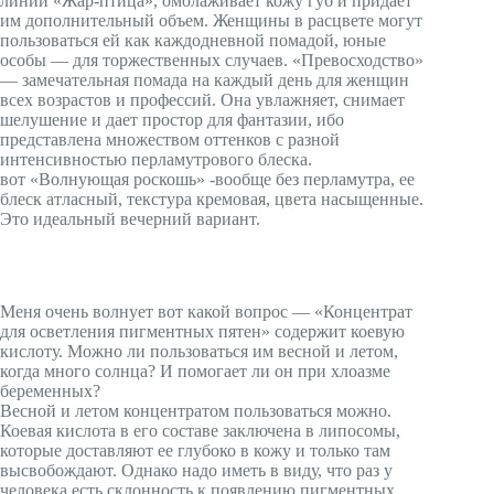
линии «Жар-птица», омолаживает кожу губ и придает
им дополнительный объем. Женщины в расцвете могут
пользоваться ей как каждодневной помадой, юные
особы — для торжественных случаев. «Превосходство»
— замечательная помада на каждый день для женщин
всех возрастов и профессий. Она увлажняет, снимает
шелушение и дает простор для фантазии, ибо
представлена множеством оттенков с разной
интенсивностью перламутрового блеска.
вот «Волнующая роскошь» -вообще без перламутра, ее
блеск атласный, текстура кремовая, цвета насыщенные.
Это идеальный вечерний вариант.
Меня очень волнует вот какой вопрос — «Концентрат
для осветления пигментных пятен» содержит коевую
кислоту. Можно ли пользоваться им весной и летом,
когда много солнца? И помогает ли он при хлоазме
беременных?
Весной и летом концентратом пользоваться можно.
Коевая кислота в его составе заключена в липосомы,
которые доставляют ее глубоко в кожу и только там
высвобождают. Однако надо иметь в виду, что раз у
человека есть склонность к появлению пигментных