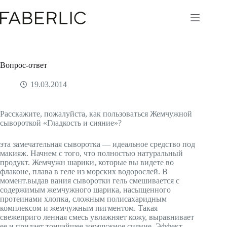
Перейти
к
сути
Вопрос-ответ
19.03.2014
Расскажите, пожалуйста, как пользоваться Жемчужной
сывороткой «Гладкость и сияние»?
эта замечательная сыворотка — идеальное средство под
макияж. Начнем с того, что полностью натуральный
продукт. Жемчужн шарики, которые вы видете во
флаконе, плава в геле из морских водорослей. В
момент.выдав вания сыворотки гель смешивается с
содержимым жемчужного шарика, насыщенного
протеинами хлопка, сложным полисахаридным
комплексом и жемчужным пигментом. Такая
свежеприго ленная смесь увлажняет кожу, выравнивает
ее и придает тончайшее жемчужное сияние. Эффект