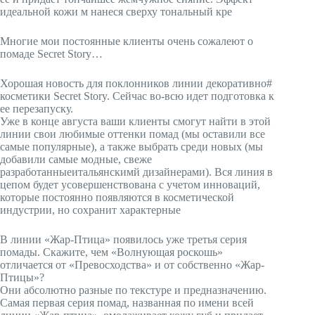
идеальной кожи м нанеся сверху тональный кре
Многие мои постоянные клиенты очень сожалеют о
помаде Secret Story…
Хорошая новость для поклонников линии декоративно#
косметики Secret Story. Сейчас во-всю идет подготовка к
ее перезапуску.
Уже в конце августа ваши клиенты смогут найти в этой
линии свои любимые оттенки помад (мы оставили все
самые популярные), а также выбрать среди новых (мы
добавили самые модные, свеже
разработанныеитальянскимй дизайнерами). Вся линия в
цепом будет усовершенствована с учетом инноваций,
которые постоянно появляются в косметической
индустрии, но сохранит характерные
В линии «Жар-Птица» появилось уже третья серия
помады. Скажите, чем «Волнующая роскошь»
отличается от «Превосходства» и от собственно «Жар-
Птицы»?
Они абсолютно разные по текстуре и предназначению.
Самая первая серия помад, названная по имени всей