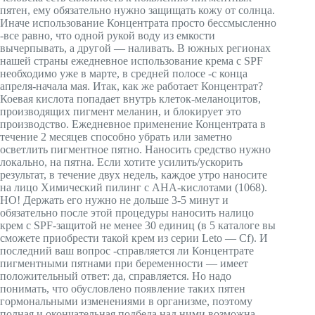
пятен, ему обязательно нужно защищать кожу от солнца.
Иначе использование Концентрата просто бессмысленно
-все равно, что одной рукой воду из емкости
вычерпывать, а другой — наливать. В южных регионах
нашей страны ежедневное использование крема с SPF
необходимо уже в марте, в средней полосе -с конца
апреля-начала мая. Итак, как же работает Концентрат?
Коевая кислота попадает внутрь клеток-меланоцитов,
производящих пигмент меланин, и блокирует это
производство. Ежедневное применение Концентрата в
течение 2 месяцев способно убрать или заметно
осветлить пигментное пятно. Наносить средство нужно
локально, на пятна. Если хотите усилить/ускорить
результат, в течение двух недель, каждое утро наносите
на лицо Химический пилинг с АНА-кислотами (1068).
НО! Держать его нужно не дольше 3-5 минут и
обязательно после этой процедуры наносить налицо
крем с SPF-защитой не менее 30 единиц (в 5 каталоге вы
сможете приобрести такой крем из серии Leto — Cf). И
последний ваш вопрос -справляется ли Концентрате
пигментными пятнами при беременности — имеет
положительный ответ: да, справляется. Но надо
понимать, что обусловлено появление таких пятен
гормональными изменениями в организме, поэтому
полная и окончательная подбеда над ними возможна