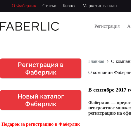
Перейти
О Фаберлик
Статьи
Бизнес
Маркетинг- план
к
сути
Регистрация
А
Главная
О компан
Регистрация в
Фаберлик
О компании Фаберл
В сентябре 2017 
Новый каталог
Фаберлик
Фаберлик — предос
невероятное множес
регистрацию на офи
Подарок за регистрацию в Фаберлик