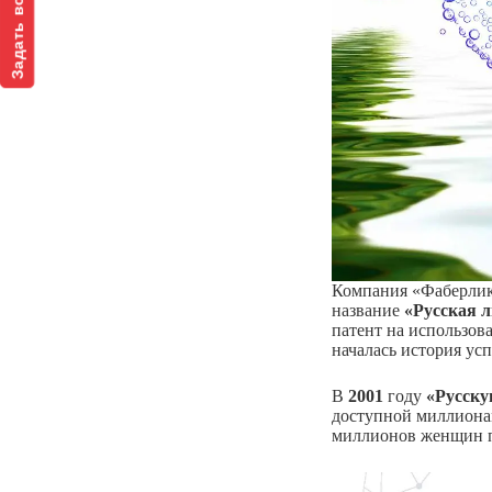
Задать вопрос
Компания «Фаберлик
название
«Русская 
патент на использов
началась история ус
В
2001
году
«Русск
доступной миллиона
миллионов женщин п