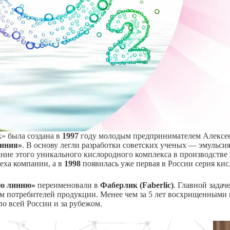
» была создана в
1997
году молодым предпринимателем Алексее
линия»
. В основу легли разработки советских ученых — эмульси
ание этого уникального кислородного комплекса в производстве
пеха компании, а в
1998
появилась уже первая в России серия ки
ую линию»
переименовали в
Фаберлик (Faberlic)
. Главной зада
м потребителей продукции. Менее чем за 5 лет восхpищенными 
о всей России и за рубежом.