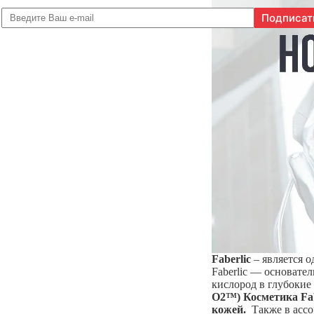
Faberlic
–
является 
Faberlic — основате
кислород в глубокие
O2™) Косметика Fab
кожей.
Также в ассор