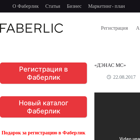
Перейти
О Фаберлик
Статьи
Бизнес
Маркетинг- план
к
сути
Регистрация
А
«ДЭНАС МС»
Регистрация в
Фаберлик
22.08.2017
Новый каталог
Фаберлик
Подарок за регистрацию в Фаберлик