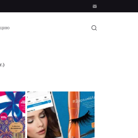
ацию
.)