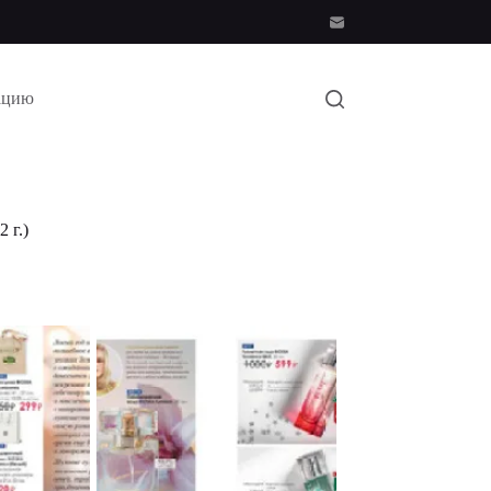
ацию
 г.)