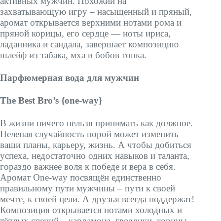
активных мужчин. Похожий на
захватывающую игру – насыщенный и пряный,
аромат открывается верхними нотами рома и
пряной корицы, его сердце ― ноты ириса,
ладанника и сандала, завершает композицию
шлейф из табака, мха и бобов тонка.
Парфюмерная вода для мужчин
The Best Bro’s {one-way}
В жизни ничего нельзя принимать как должное.
Нелепая случайность порой может изменить
ваши планы, карьеру, жизнь. А чтобы добиться
успеха, недостаточно одних навыков и таланта,
гораздо важнее воля к победе и вера в себя.
Аромат One-way посвящён единственно
правильному пути мужчины – пути к своей
мечте, к своей цели. А друзья всегда поддержат!
Композиция открывается нотами холодных и
тёплых специй – кардамона, гвоздики, корицы.