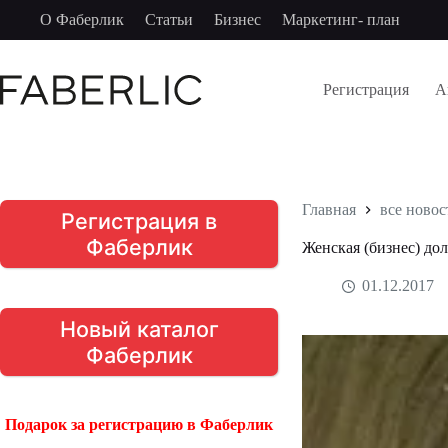
Перейти
О Фаберлик
Статьи
Бизнес
Маркетинг- план
к
сути
Регистрация
А
Главная
все новос
Регистрация в
Фаберлик
Женская (бизнес) до
01.12.2017
Новый каталог
Фаберлик
Подарок за регистрацию в Фаберлик