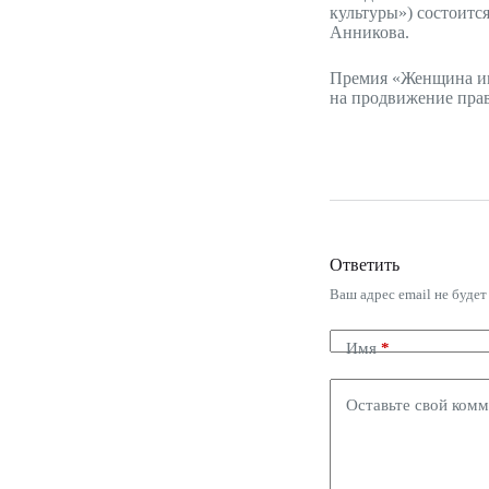
культуры») состоитс
Анникова.
Премия «Женщина име
на продвижение пра
Ответить
Ваш адрес email не будет
Имя
*
Оставьте свой ком