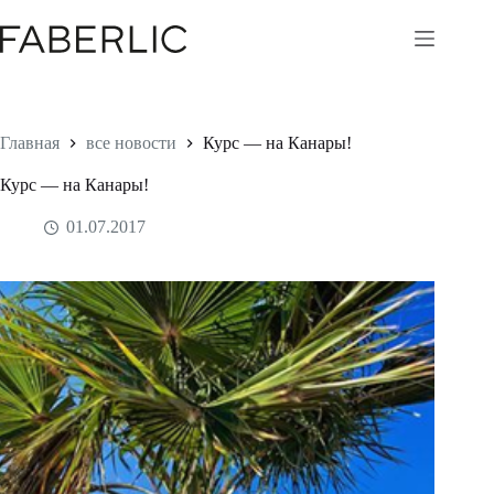
Перейти
к
сути
Главная
все новости
Курс — на Канары!
Курс — на Канары!
01.07.2017