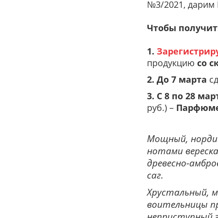
№3/2021, дарим
Чтобы получит
1.
Зарегистрир
продукцию
со с
2. До 7 марта
сд
3.
С 8 по 28 мар
руб.) –
Парфюме
Мощный, нордич
нотами вереска
древесно-амбро
саг.
Хрустальный, м
воительницы пр
неприступный э