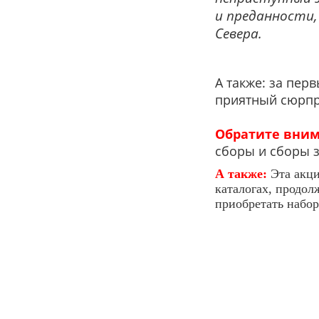
и преданности,
Севера.
А также: за перв
приятный сюрп
Обратите вним
сборы и сборы з
А также:
Эта акц
каталогах, продол
приобретать наборы