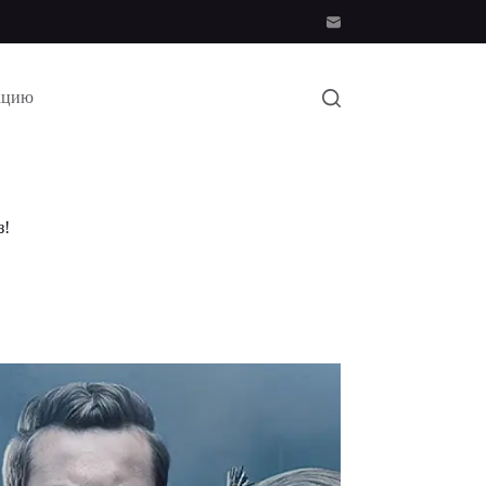
ацию
з!