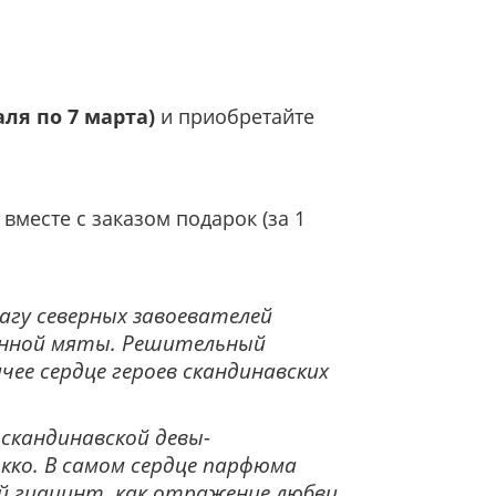
аля по 7 марта
)
и приобретайте
 вместе с заказом подарок (за 1
агу северных завоевателей
женной мяты. Решительный
ее сердце героев скандинавских
скандинавской девы-
кко. В самом сердце парфюма
ый гиацинт, как отражение любви