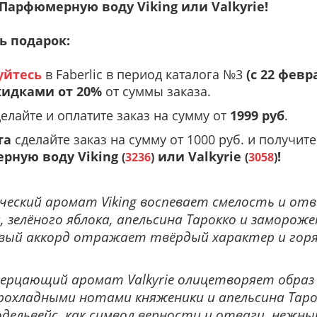
Парфюмерную воду Viking или Valkyrie!
ь подарок:
уйтесь
в Faberlic в период каталога №3
(
с 22 февр
кидками от
20%
от суммы заказа.
елайте и
оплатите заказ на сумму от
1999 руб
.
та
сделайте заказ на сумму от 1000 руб. и получите
рную воду Viking
или Valkyrie
!
(
3236
)
(
3058
)
еский аромат Viking воспевает смелость и отв
, зелёного яблока, апельсина Тарокко и заморо
вый аккорд отражает твёрдый характер и горяч
ерцающий аромат Valkyrie олицетворяет образ 
охладными нотами княженики и апельсина Таро
дельвейс, как символ верности и отваги, нежн