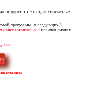
ия подарков, не входят сервисные
ртовой программы, в следующих 8
х консультантов >>>
новичок сможет
б» >>>
ик
ов осталось: