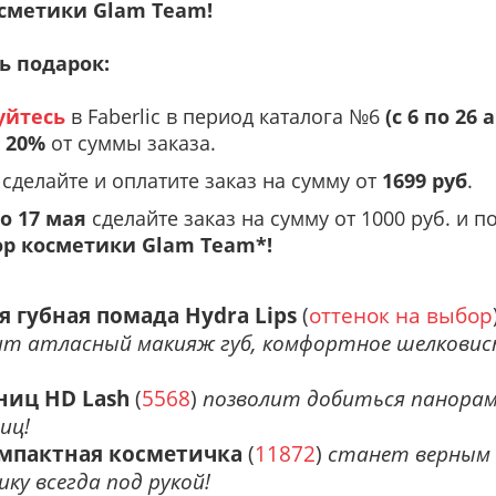
сметики Glam Team!
ь подарок:
уйтесь
в Faberlic в период каталога №6
(с
6 по 26 
т
20%
от суммы заказа.
сделайте и
оплатите заказ на сумму от
1699 руб
.
по 17 мая
сделайте заказ на сумму от 1000 руб. и п
ор косметики Glam Team*
!
губная помада Hydra Lips
(
оттенок на выбор
ечит атласный макияж губ, комфортное шелкови
ниц HD Lash
(
5568
)
позволит добиться панорам
ниц!
омпактная косметичка
(
11872
)
станет верным 
ку всегда под рукой!