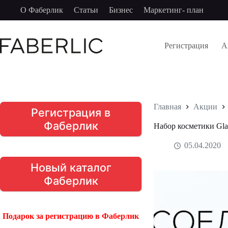
Перейти
О Фаберлик
Статьи
Бизнес
Маркетинг- план
к
сути
Регистрация
А
Главная
Акции
Регистрация в
Фаберлик
Набор косметики Gl
05.04.2020
Новый каталог
Фаберлик
Подарок за регистрацию в Фаберлик