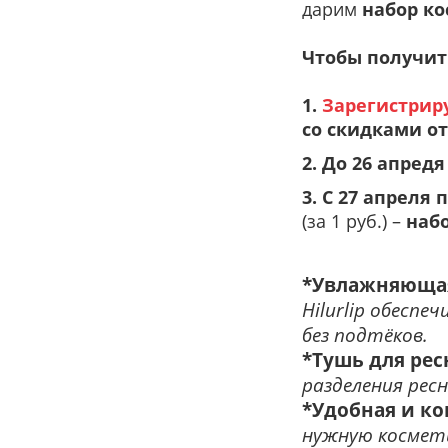
дарим
набор ко
Чтобы получит
1.
Зарегистрир
со скидками о
2. До 26 апредя
3.
С 27 апреля 
(за 1 руб.) –
наб
*Увлажняющая 
Hilurlip обесп
без подтёков.
*Тушь для рес
разделения рес
*Удобная и к
нужную космети