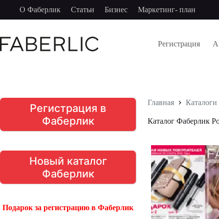
Перейти
О Фаберлик
Статьи
Бизнес
Маркетинг- план
к
сути
Регистрация
А
Главная
Каталоги
Регистрация в
Фаберлик
Каталог Фаберлик Р
Новый каталог
Фаберлик
Подарок за регистрацию в Фаберлик